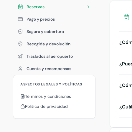
Reservas
Pago y precios
Seguro y cobertura
¿Cóm
Recogida y devolución
Traslados al aeropuerto
Busqu
¿Pued
selec
Cuenta y recompensas
su co
Sí. Vi
verif
ASPECTOS LEGALES Y POLÍTICAS
¿Cómo
confi
están
Términos y condiciones
No h
Política de privacidad
¿Cuál
del c
equip
El pe
Tenga
dispo