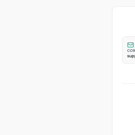
Rewar
COR
sup