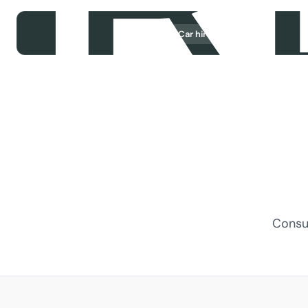
Car hire
Consul