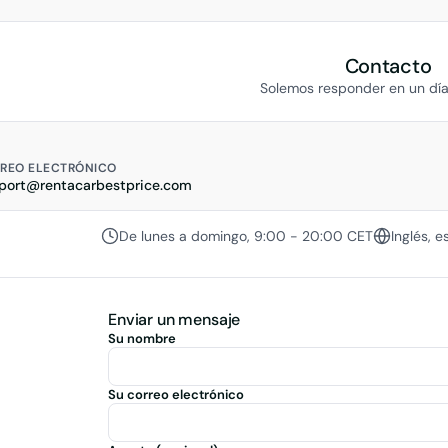
ds y guardar sus datos para futuras reservas más rápidas.
Contacto
Solemos responder en un día
REO ELECTRÓNICO
port@rentacarbestprice.com
De lunes a domingo, 9:00 - 20:00 CET
Inglés, 
Enviar un mensaje
Su nombre
Su correo electrónico