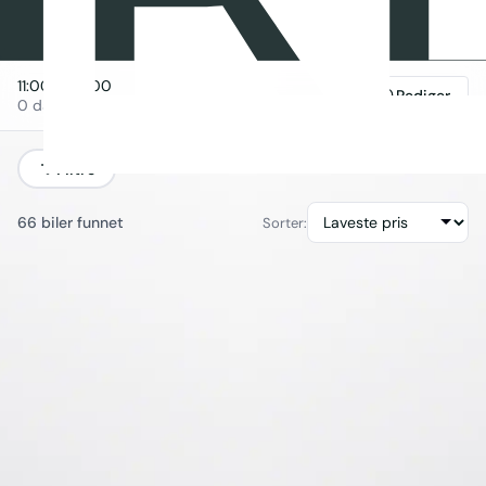
11:00
→
11:00
Rediger
0 dager
Filtre
66 biler funnet
Sorter: