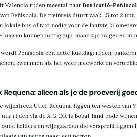
it Valencia rijden meestal naar
Benicarló-Peñísco
van Peñíscola. De treinreis duurt vaak 1,5 tot 2 uur,
n lokale bus of taxi nodig voor de laatste kilometers
 bussen kunnen nuttig zijn, maar zijn trager en mind
wordt Peñíscola een nette kustdag: rijden, parkeren
nchen, zwemmen als het weer meewerkt en vertrekk
 Requena: alleen als je de proeverij goe
e wijnstreek Utiel-Requena liggen ten westen van V
uur rijden via de A-3. Dit is Bobal-land: rode wijnen
oude kelders en wijngaarden die verspreid liggen i
plaats van netjes naast een perron.