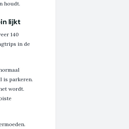
en houdt.
n lijkt
veer 140
gtrips in de
 normaal
l is parkeren.
het wordt.
oiste
vermoeden.