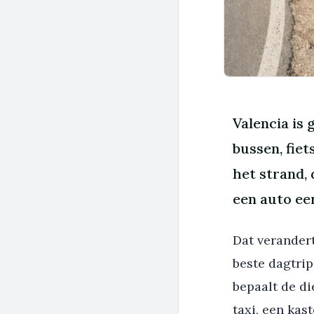
Valencia is 
bussen, fiet
het strand,
een auto eer
Dat verandert
beste dagtrip
bepaalt de di
taxi, een kas