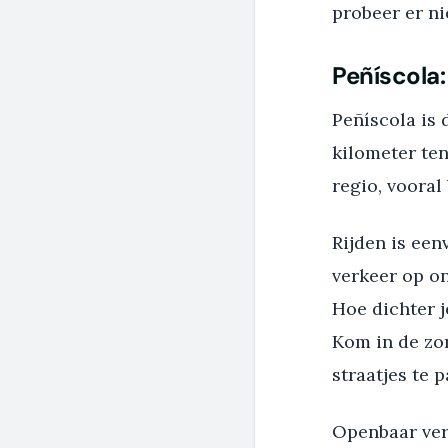
probeer er ni
Peñíscola:
Peñíscola is 
kilometer ten
regio, voora
Rijden is een
verkeer op on
Hoe dichter j
Kom in de zo
straatjes te 
Openbaar ver