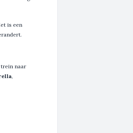
et is een
erandert.
trein naar
ella
,