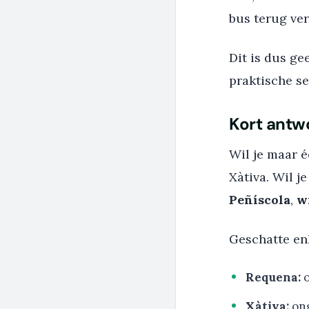
bus terug ver
Dit is dus ge
praktische se
Kort antw
Wil je maar é
Xàtiva. Wil j
Peñíscola
,
w
Geschatte enk
Requena:
o
Xàtiva:
ong