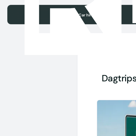
Car hire
Terug naar artikelen
Dagtrips