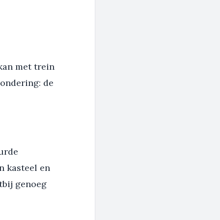
kan met trein
zondering: de
uurde
n kasteel en
htbij genoeg