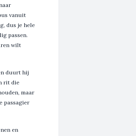
 naar
bus vanuit
g, dus je hele
lig passen.
uren wilt
n duurt hij
 rit die
rhouden, maar
e passagier
enen en