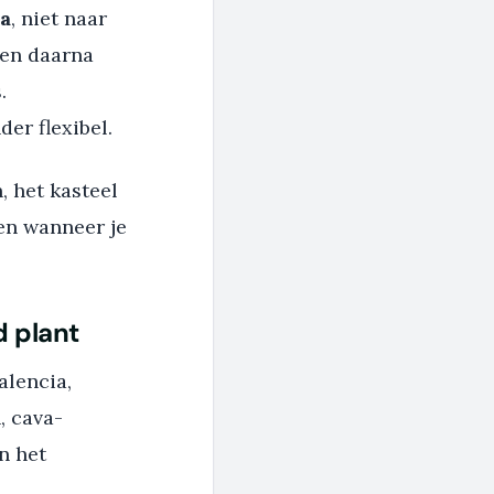
la
, niet naar
 en daarna
.
er flexibel.
, het kasteel
en wanneer je
d plant
alencia,
, cava-
n het