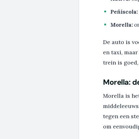
Peñíscola:
Morella:
on
De auto is vo
en taxi, maar
trein is goed
Morella: d
Morella is he
middeleeuwse
tegen een ste
om eenvoudig 