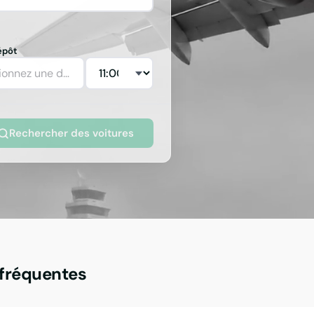
épôt
ionnez une date
Rechercher des voitures
fréquentes