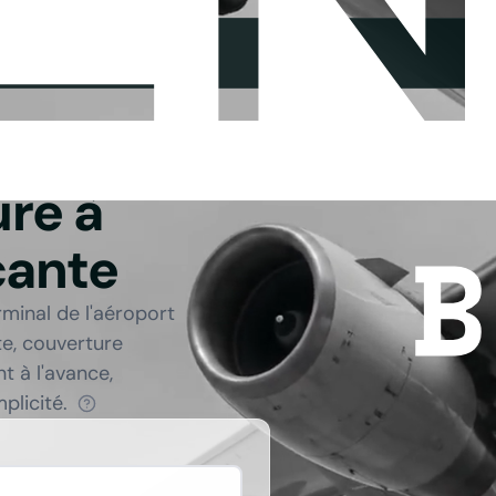
ure à
cante
rminal de l'aéroport
nte, couverture
t à l'avance,
plicité.